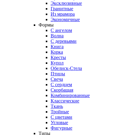
Эксклюзивные
Гранитные
Из мрамора
Экономичные
Формы
С ангелом
Волна
С деревьями
Книга
Корка
Кресты
Купол
Обелиск-Стела
Птицы
Свеча
С сердцем
Скорбащая
Комбинированные
Классические
Ткань
Тройные
С цветами
Угловые
Фигурные
Типы