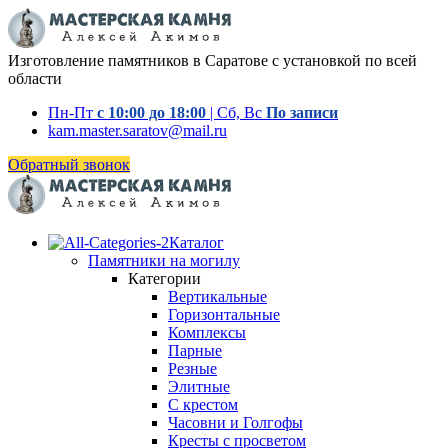
Изготовление памятников в Саратове с установкой по всей
области
Пн-Пт
с 10:00 до 18:00
| Сб, Вс
По записи
kam.master.saratov@mail.ru
Обратный звонок
Каталог
Памятники на могилу
Категории
Вертикальные
Горизонтальные
Комплексы
Парные
Резные
Элитные
С крестом
Часовни и Голгофы
Кресты с просветом