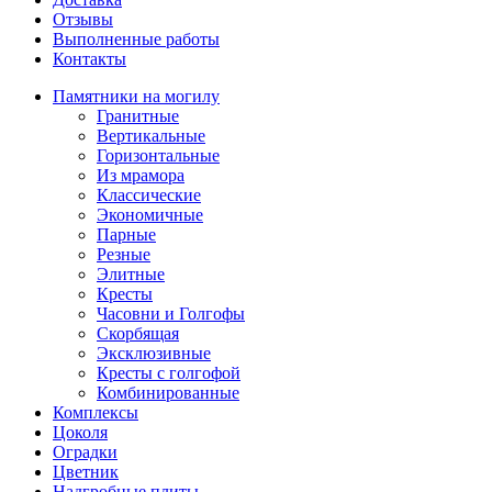
Отзывы
Выполненные работы
Контакты
Памятники на могилу
Гранитные
Вертикальные
Горизонтальные
Из мрамора
Классические
Экономичные
Парные
Резные
Элитные
Кресты
Часовни и Голгофы
Скорбящая
Эксклюзивные
Кресты с голгофой
Комбинированные
Комплексы
Цоколя
Оградки
Цветник
Надгробные плиты