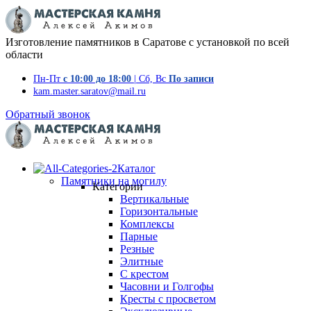
Изготовление памятников в Саратове с установкой по всей
области
Пн-Пт
с 10:00 до 18:00
| Сб, Вс
По записи
kam.master.saratov@mail.ru
Обратный звонок
Каталог
Памятники на могилу
Категории
Вертикальные
Горизонтальные
Комплексы
Парные
Резные
Элитные
С крестом
Часовни и Голгофы
Кресты с просветом