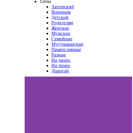
Типы
Авторский
Военным
Детский
Родителям
Женские
Мужские
Семейные
Мусульманские
Православные
Разные
На двоих
На троих
Дорогой