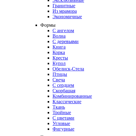
Эксклюзивные
Гранитные
Из мрамора
Экономичные
Формы
С ангелом
Волна
С деревьями
Книга
Корка
Кресты
Купол
Обелиск-Стела
Птицы
Свеча
С сердцем
Скорбащая
Комбинированные
Классические
Ткань
Тройные
С цветами
Угловые
Фигурные