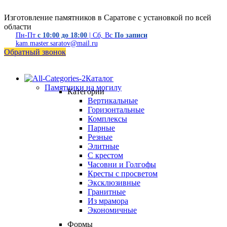
Изготовление памятников в Саратове с установкой по всей
области
Пн-Пт
с 10:00 до 18:00
| Сб, Вс
По записи
kam.master.saratov@mail.ru
Обратный звонок
Каталог
Памятники на могилу
Категории
Вертикальные
Горизонтальные
Комплексы
Парные
Резные
Элитные
С крестом
Часовни и Голгофы
Кресты с просветом
Эксклюзивные
Гранитные
Из мрамора
Экономичные
Формы