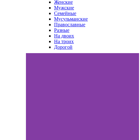
Женские
Мужские
Семейные
Мусульманские
Православные
Разные
На двоих
На троих
Дорогой