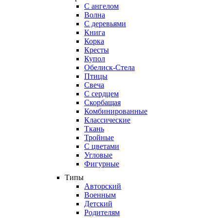
С ангелом
Волна
С деревьями
Книга
Корка
Кресты
Купол
Обелиск-Стела
Птицы
Свеча
С сердцем
Скорбащая
Комбинированные
Классические
Ткань
Тройные
С цветами
Угловые
Фигурные
Типы
Авторский
Военным
Детский
Родителям