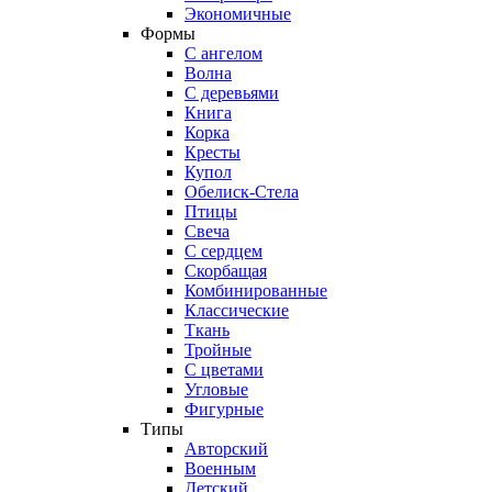
Экономичные
Формы
С ангелом
Волна
С деревьями
Книга
Корка
Кресты
Купол
Обелиск-Стела
Птицы
Свеча
С сердцем
Скорбащая
Комбинированные
Классические
Ткань
Тройные
С цветами
Угловые
Фигурные
Типы
Авторский
Военным
Детский