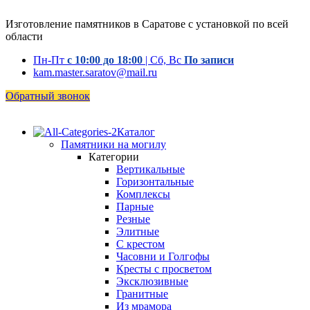
Изготовление памятников в Саратове с установкой по всей
области
Пн-Пт
с 10:00 до 18:00
| Сб, Вс
По записи
kam.master.saratov@mail.ru
Обратный звонок
Каталог
Памятники на могилу
Категории
Вертикальные
Горизонтальные
Комплексы
Парные
Резные
Элитные
С крестом
Часовни и Голгофы
Кресты с просветом
Эксклюзивные
Гранитные
Из мрамора