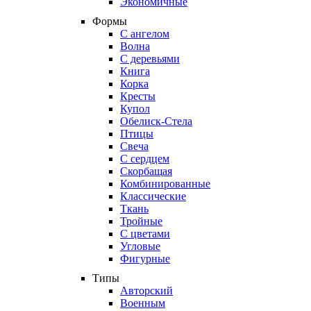
Экономичные
Формы
С ангелом
Волна
С деревьями
Книга
Корка
Кресты
Купол
Обелиск-Стела
Птицы
Свеча
С сердцем
Скорбащая
Комбинированные
Классические
Ткань
Тройные
С цветами
Угловые
Фигурные
Типы
Авторский
Военным