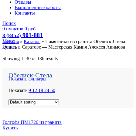
Отзывы
Выполненные работы
Контакты
Поиск
0
пунктов
0
руб.
901-881
8 (8452)
Меню
Главная
»
Каталог
»
Памятники из гранита Обелиск-Стела
Поиск
купить в Саратове — Мастерская Камня Алексея Акимова
Showing 1–30 of 136 results
Обелиск-Стела
Показать фильтры
Показать
9
12
18
24
50
Голгофа ПМ1726 из гранита
Купить