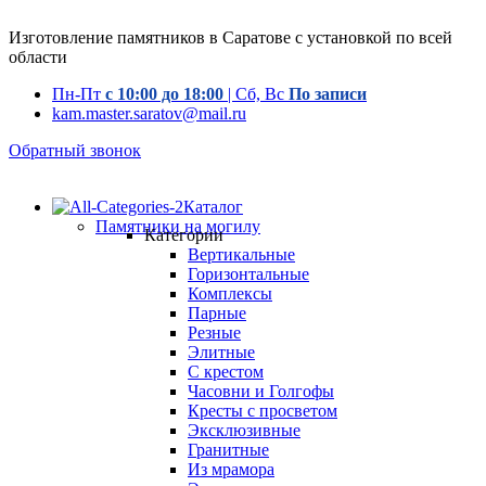
Изготовление памятников в Саратове с установкой по всей
области
Пн-Пт
с 10:00 до 18:00
| Сб, Вс
По записи
kam.master.saratov@mail.ru
Обратный звонок
Каталог
Памятники на могилу
Категории
Вертикальные
Горизонтальные
Комплексы
Парные
Резные
Элитные
С крестом
Часовни и Голгофы
Кресты с просветом
Эксклюзивные
Гранитные
Из мрамора