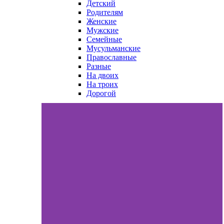
Детский
Родителям
Женские
Мужские
Семейные
Мусульманские
Православные
Разные
На двоих
На троих
Дорогой