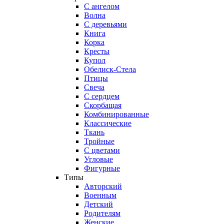
С ангелом
Волна
С деревьями
Книга
Корка
Кресты
Купол
Обелиск-Стела
Птицы
Свеча
С сердцем
Скорбащая
Комбинированные
Классические
Ткань
Тройные
С цветами
Угловые
Фигурные
Типы
Авторский
Военным
Детский
Родителям
Женские