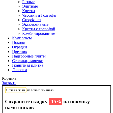
Резные
Элитные
Кресты
Часовни и Голгофы
Скорбящая
Эксклюзивные
Кресты с голгофой
Комбинированные
Комплексы
Цоколя
Оградки
Цветник
Надгробные плиты
Столики, лавочки
Гранитная плитка
Лавочки
Корзина
Закрыть
Осенняя акция
на Резные памятники
Сохраните скидку
-15%
на покупку
памятников