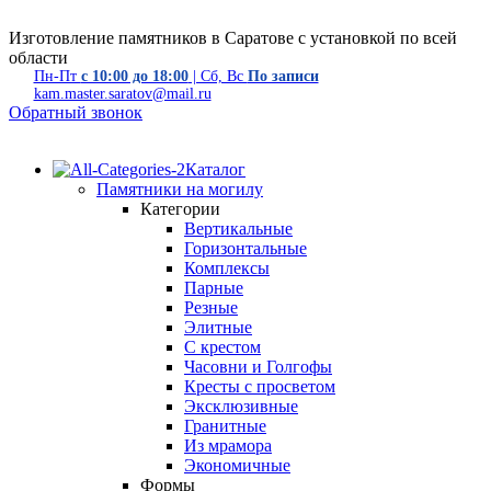
Изготовление памятников в Саратове с установкой по всей
области
Пн-Пт
с 10:00 до 18:00
| Сб, Вс
По записи
kam.master.saratov@mail.ru
Обратный звонок
Каталог
Памятники на могилу
Категории
Вертикальные
Горизонтальные
Комплексы
Парные
Резные
Элитные
С крестом
Часовни и Голгофы
Кресты с просветом
Эксклюзивные
Гранитные
Из мрамора
Экономичные
Формы