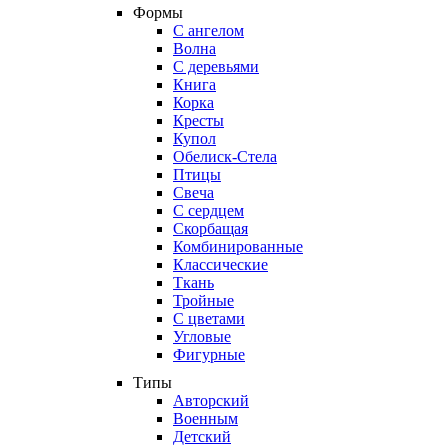
Формы
С ангелом
Волна
С деревьями
Книга
Корка
Кресты
Купол
Обелиск-Стела
Птицы
Свеча
С сердцем
Скорбащая
Комбинированные
Классические
Ткань
Тройные
С цветами
Угловые
Фигурные
Типы
Авторский
Военным
Детский