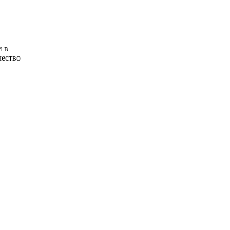
и в
чество