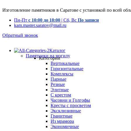
Изготовление памятников в Саратове с установкой по всей обл
Пн-Пт
с 10:00 до 18:00
| Сб, Вс
По записи
kam.master.saratov@mail.ru
Обратный звонок
Каталог
Памятники на могилу
Категории
Вертикальные
Горизонтальные
Комплексы
Парные
Резные
Элитные
С крестом
Часовни и Голгофы
Кресты с просветом
Эксклюзивные
Гранитные
Из мрамора
Экономичные