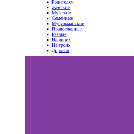
Родителям
Женские
Мужские
Семейные
Мусульманские
Православные
Разные
На двоих
На троих
Дорогой