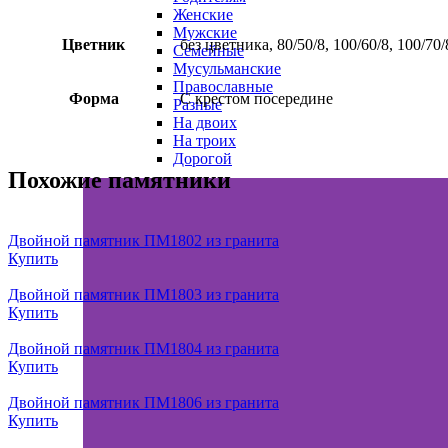
Женские
Мужские
Цветник
без цветника, 80/50/8, 100/60/8, 100/70/
Семейные
Мусульманские
Православные
Форма
С крестом посередине
Разные
На двоих
На троих
Дорогой
Похожие памятники
Двойной памятник ПМ1802 из гранита
Купить
Двойной памятник ПМ1803 из гранита
Купить
Двойной памятник ПМ1804 из гранита
Купить
Двойной памятник ПМ1806 из гранита
Купить