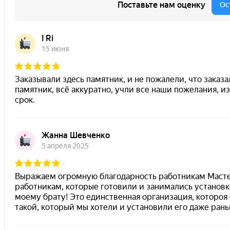
Next slide
Наши Выполненные Работы
Наш многолетний опыт и профессиональные навык
изготовлении памятников - гарантируют высокое ка
продукции!
Смотреть работы
Цветник
Надгробные плиты
Комплексы
Цоколя
Оградки
Цветник
Надгробные плиты
Лавочки
Вазы
Установка
Скидки
Оплата
Доставка
Отзывы
Выполненные работы