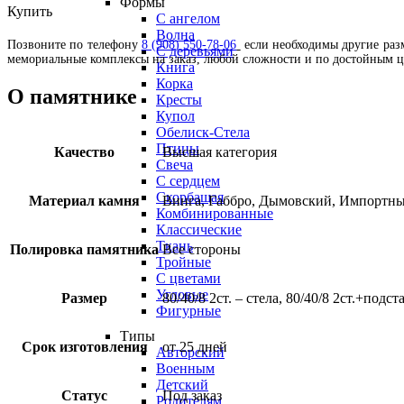
Формы
Купить
С ангелом
Волна
Позвоните по телефону
8 (908) 550-78-06
если необходимы другие разм
С деревьями
мемориальные комплексы на заказ, любой сложности и по достойным 
Книга
Корка
О памятнике
Кресты
Купол
Обелиск-Стела
Птицы
Качество
Высшая категория
Свеча
С сердцем
Скорбащая
Материал камня
Винга, Габбро, Дымовский, Импортны
Комбинированные
Классические
Ткань
Полировка памятника
Все стороны
Тройные
С цветами
Угловые
Размер
80/40/8 2ст. – стела, 80/40/8 2ст.+подс
Фигурные
Типы
Срок изготовления
от 25 дней
Авторский
Военным
Детский
Статус
Под заказ
Родителям