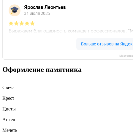
Контакты
Поиск
0
пунктов
0
руб.
901-881
8 (8452)
Меню
Поиск
Мастерск
Оформление памятника
Свеча
Крест
Цветы
Ангел
Мечеть