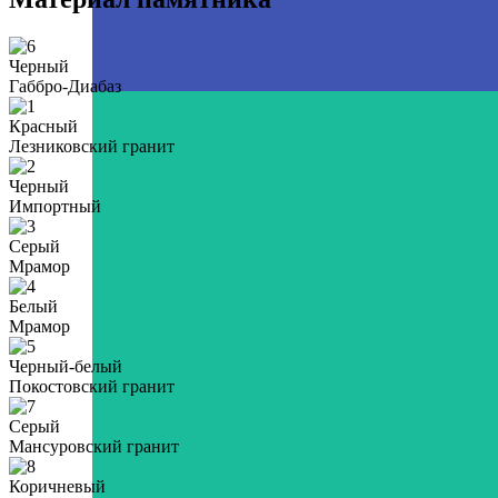
Черный
Габбро-Диабаз
Красный
Лезниковский гранит
Черный
Импортный
Серый
Мрамор
Белый
Мрамор
Черный-белый
Покостовский гранит
Серый
Мансуровский гранит
Коричневый