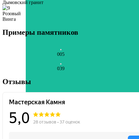
Дымовский гранит
Розовый
Винга
Примеры памятников
005
039
Отзывы
Previous slide