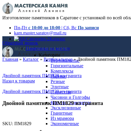
Изготовление памятников в Саратове с установкой по всей обл
Пн-Пт
с 10:00 до 18:00
| Сб, Вс
По записи
kam.master.saratov@mail.ru
Каталог
Обратный звонок
Памятники на могилу
Категории
Главная
»
Каталог
»
Вертикальные
»
Двойной памятник ПМ1829
Вертикальные
Горизонтальные
Комплексы
Двойной памятник ПМ1828 из гранита
Парные
Назад к товарам
Резные
Элитные
Двойной памятник ПМ1830 из гранита
С крестом
Часовни и Голгофы
Двойной памятник ПМ1829 из гранита
Кресты с просветом
Эксклюзивные
Гранитные
Из мрамора
SKU:
ПМ1829
Экономичные