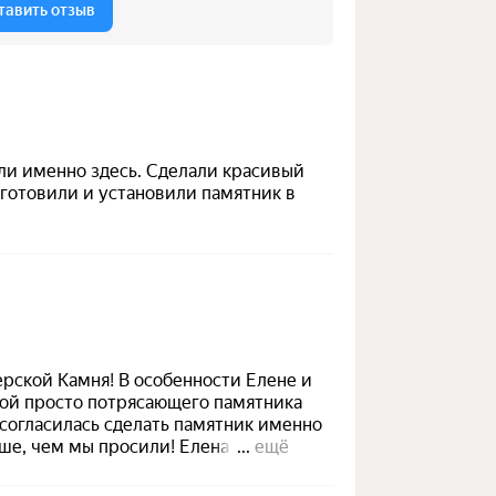
и в
чество