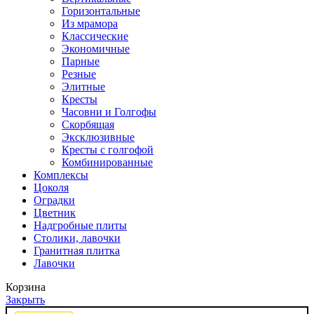
Горизонтальные
Из мрамора
Классические
Экономичные
Парные
Резные
Элитные
Кресты
Часовни и Голгофы
Скорбящая
Эксклюзивные
Кресты с голгофой
Комбинированные
Комплексы
Цоколя
Оградки
Цветник
Надгробные плиты
Столики, лавочки
Гранитная плитка
Лавочки
Корзина
Закрыть