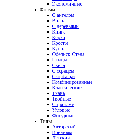
Экономичные
Формы
С ангелом
Волна
С деревьями
Книга
Корка
Кресты
Купол
Обелиск-Стела
Птицы
Свеча
С сердцем
Скорбащая
Комбинированные
Классические
Ткань
Тройные
С цветами
Угловые
Фигурные
Типы
Авторский
Военным
Детский