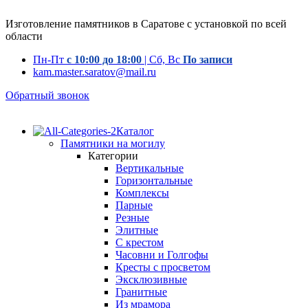
Изготовление памятников в Саратове с установкой по всей
области
Пн-Пт
с 10:00 до 18:00
| Сб, Вс
По записи
kam.master.saratov@mail.ru
Обратный звонок
Каталог
Памятники на могилу
Категории
Вертикальные
Горизонтальные
Комплексы
Парные
Резные
Элитные
С крестом
Часовни и Голгофы
Кресты с просветом
Эксклюзивные
Гранитные
Из мрамора