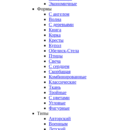
Экономичные
Формы
С ангелом
Волна
С деревьями
Книга
Корка
Кресты
Купол
Обелиск-Стела
Птицы
Свеча
С сердцем
Скорбащая
Комбинированные
Классические
Ткань
Тройные
С цветами
Угловые
Фигурные
Типы
Авторский
Военным
Детский