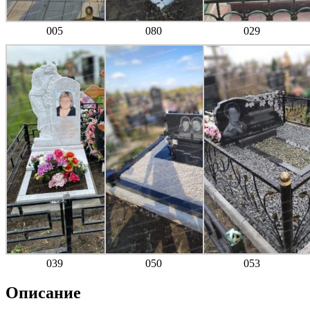
005
080
029
039
050
053
Описание