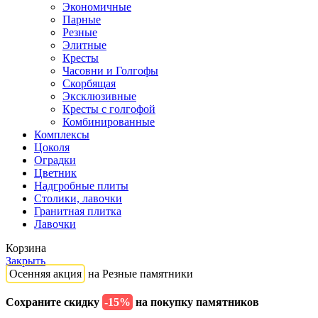
Экономичные
Парные
Резные
Элитные
Кресты
Часовни и Голгофы
Скорбящая
Эксклюзивные
Кресты с голгофой
Комбинированные
Комплексы
Цоколя
Оградки
Цветник
Надгробные плиты
Столики, лавочки
Гранитная плитка
Лавочки
Корзина
Закрыть
Осенняя акция
на Резные памятники
Сохраните скидку
-15%
на покупку памятников