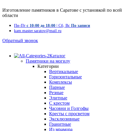
Изготовление памятников в Саратове с установкой по всей
области
Пн-Пт
с 10:00 до 18:00
| Сб, Вс
По записи
kam.master.saratov@mail.ru
Обратный звонок
Каталог
Памятники на могилу
Категории
Вертикальные
Горизонтальные
Комплексы
Парные
Резные
Элитные
С крестом
Часовни и Голгофы
Кресты с просветом
Эксклюзивные
Гранитные
Из мрамора