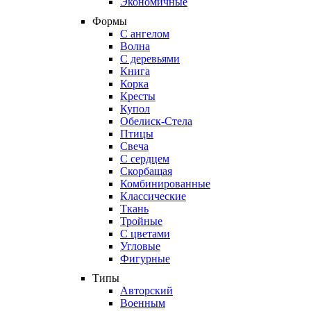
Экономичные
Формы
С ангелом
Волна
С деревьями
Книга
Корка
Кресты
Купол
Обелиск-Стела
Птицы
Свеча
С сердцем
Скорбащая
Комбинированные
Классические
Ткань
Тройные
С цветами
Угловые
Фигурные
Типы
Авторский
Военным