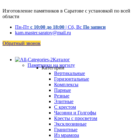
Изготовление памятников в Саратове с установкой по всей
области
Пн-Пт
с 10:00 до 18:00
| Сб, Вс
По записи
kam.master.saratov@mail.ru
Обратный звонок
Каталог
Памятники на могилу
Категории
Вертикальные
Горизонтальные
Комплексы
Парные
Резные
Элитные
С крестом
Часовни и Голгофы
Кресты с просветом
Эксклюзивные
Гранитные
Из мрамора