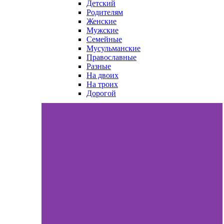
Детский
Родителям
Женские
Мужские
Семейные
Мусульманские
Православные
Разные
На двоих
На троих
Дорогой