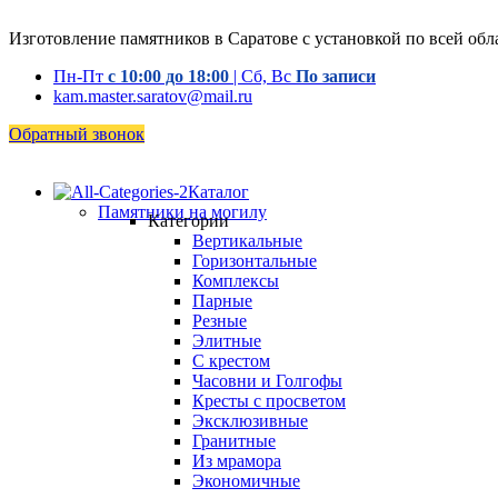
Изготовление памятников в Саратове с установкой по всей обл
Пн-Пт
с 10:00 до 18:00
| Сб, Вс
По записи
kam.master.saratov@mail.ru
Обратный звонок
Каталог
Памятники на могилу
Категории
Вертикальные
Горизонтальные
Комплексы
Парные
Резные
Элитные
С крестом
Часовни и Голгофы
Кресты с просветом
Эксклюзивные
Гранитные
Из мрамора
Экономичные