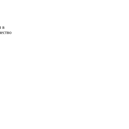
и в
чество