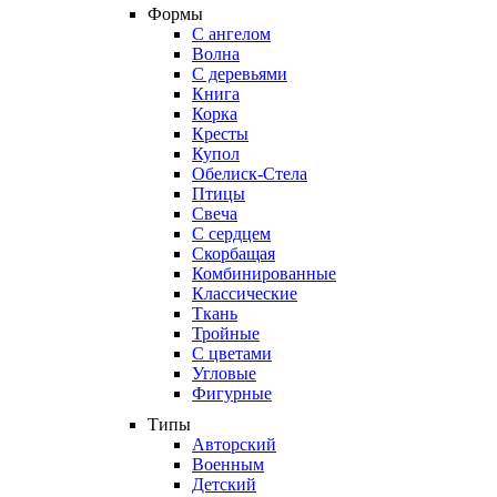
Формы
С ангелом
Волна
С деревьями
Книга
Корка
Кресты
Купол
Обелиск-Стела
Птицы
Свеча
С сердцем
Скорбащая
Комбинированные
Классические
Ткань
Тройные
С цветами
Угловые
Фигурные
Типы
Авторский
Военным
Детский