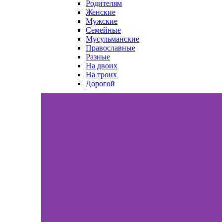
Родителям
Женские
Мужские
Семейные
Мусульманские
Православные
Разные
На двоих
На троих
Дорогой