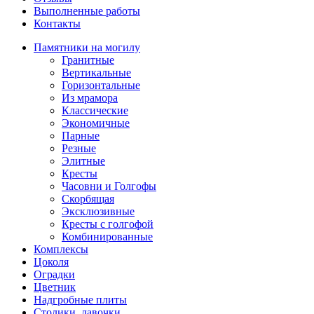
Выполненные работы
Контакты
Памятники на могилу
Гранитные
Вертикальные
Горизонтальные
Из мрамора
Классические
Экономичные
Парные
Резные
Элитные
Кресты
Часовни и Голгофы
Скорбящая
Эксклюзивные
Кресты с голгофой
Комбинированные
Комплексы
Цоколя
Оградки
Цветник
Надгробные плиты
Столики, лавочки