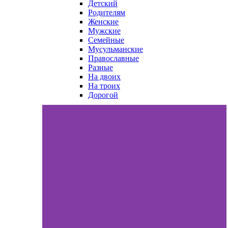
Детский
Родителям
Женские
Мужские
Семейные
Мусульманские
Православные
Разные
На двоих
На троих
Дорогой