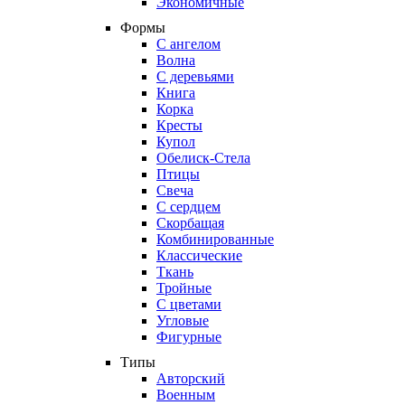
Экономичные
Формы
С ангелом
Волна
С деревьями
Книга
Корка
Кресты
Купол
Обелиск-Стела
Птицы
Свеча
С сердцем
Скорбащая
Комбинированные
Классические
Ткань
Тройные
С цветами
Угловые
Фигурные
Типы
Авторский
Военным