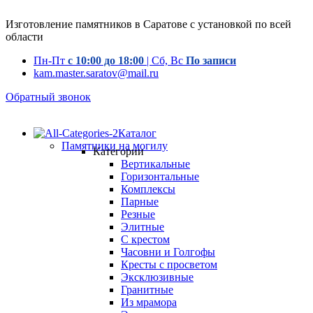
Изготовление памятников в Саратове с установкой по всей
области
Пн-Пт
с 10:00 до 18:00
| Сб, Вс
По записи
kam.master.saratov@mail.ru
Обратный звонок
Каталог
Памятники на могилу
Категории
Вертикальные
Горизонтальные
Комплексы
Парные
Резные
Элитные
С крестом
Часовни и Голгофы
Кресты с просветом
Эксклюзивные
Гранитные
Из мрамора