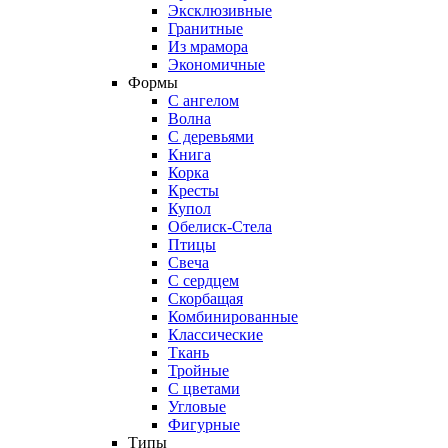
Эксклюзивные
Гранитные
Из мрамора
Экономичные
Формы
С ангелом
Волна
С деревьями
Книга
Корка
Кресты
Купол
Обелиск-Стела
Птицы
Свеча
С сердцем
Скорбащая
Комбинированные
Классические
Ткань
Тройные
С цветами
Угловые
Фигурные
Типы