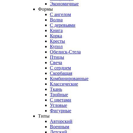
Экономичные
Формы
С ангелом
Волна
С деревьями
Книга
Корка
Кресты
Купол
Обелиск-Стела
Птицы
Свеча
С сердцем
Скорбащая
Комбинированные
Классические
Ткань
Тройные
С цветами
Угловые
Фигурные
Типы
Авторский
Военным
Детский