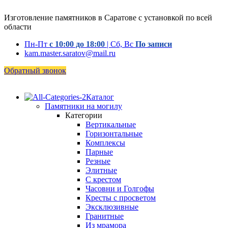
Изготовление памятников в Саратове с установкой по всей
области
Пн-Пт
с 10:00 до 18:00
| Сб, Вс
По записи
kam.master.saratov@mail.ru
Обратный звонок
Каталог
Памятники на могилу
Категории
Вертикальные
Горизонтальные
Комплексы
Парные
Резные
Элитные
С крестом
Часовни и Голгофы
Кресты с просветом
Эксклюзивные
Гранитные
Из мрамора