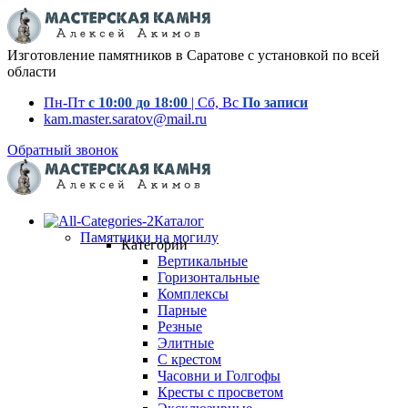
Изготовление памятников в Саратове с установкой по всей
области
Пн-Пт
с 10:00 до 18:00
| Сб, Вс
По записи
kam.master.saratov@mail.ru
Обратный звонок
Каталог
Памятники на могилу
Категории
Вертикальные
Горизонтальные
Комплексы
Парные
Резные
Элитные
С крестом
Часовни и Голгофы
Кресты с просветом