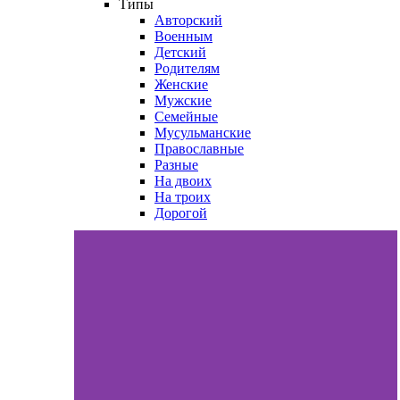
Типы
Авторский
Военным
Детский
Родителям
Женские
Мужские
Семейные
Мусульманские
Православные
Разные
На двоих
На троих
Дорогой