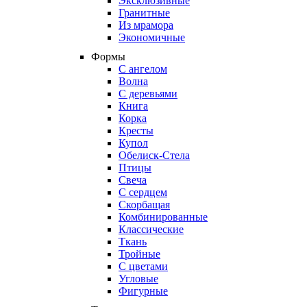
Эксклюзивные
Гранитные
Из мрамора
Экономичные
Формы
С ангелом
Волна
С деревьями
Книга
Корка
Кресты
Купол
Обелиск-Стела
Птицы
Свеча
С сердцем
Скорбащая
Комбинированные
Классические
Ткань
Тройные
С цветами
Угловые
Фигурные