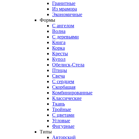
Гранитные
Из мрамора
Экономичные
Формы
С ангелом
Волна
С деревьями
Книга
Корка
Кресты
Купол
Обелиск-Стела
Птицы
Свеча
С сердцем
Скорбащая
Комбинированные
Классические
Ткань
Тройные
С цветами
Угловые
Фигурные
Типы
Авторский