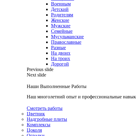
Военным
Детский
Родителям
Женские
Мужские
Семейные
Мусульманские
Православные
Разные
На двоих
На троих
Дорогой
Previous slide
Next slide
Наши Выполненные Работы
Наш многолетний опыт и профессиональные навыки
Смотреть работы
Цветник
Надгробные плиты
Комплексы
Цоколя
Оградки