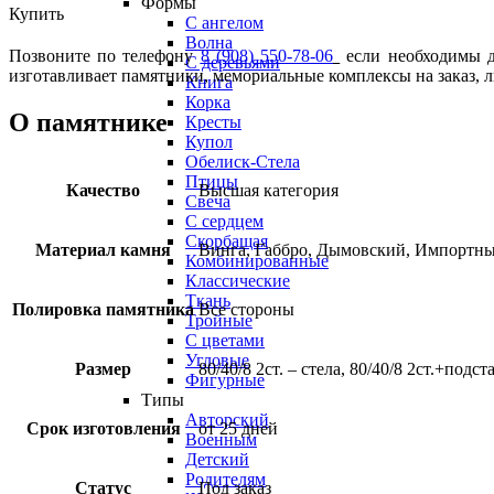
Формы
Купить
С ангелом
Волна
Позвоните по телефону
8 (908) 550-78-06
если необходимы др
С деревьями
изготавливает памятники, мемориальные комплексы на заказ, 
Книга
Корка
О памятнике
Кресты
Купол
Обелиск-Стела
Птицы
Качество
Высшая категория
Свеча
С сердцем
Скорбащая
Материал камня
Винга, Габбро, Дымовский, Импортны
Комбинированные
Классические
Ткань
Полировка памятника
Все стороны
Тройные
С цветами
Угловые
Размер
80/40/8 2ст. – стела, 80/40/8 2ст.+подс
Фигурные
Типы
Авторский
Срок изготовления
от 25 дней
Военным
Детский
Родителям
Статус
Под заказ