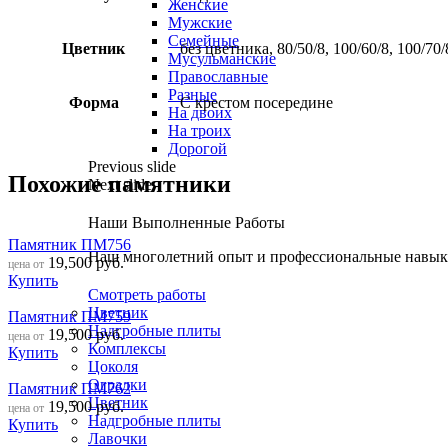
Женские
Мужские
Семейные
Цветник
без цветника, 80/50/8, 100/60/8, 100/70/
Мусульманские
Православные
Разные
Форма
С крестом посередине
На двоих
На троих
Дорогой
Previous slide
Похожие памятники
Next slide
Наши Выполненные Работы
Памятник ПМ756
Наш многолетний опыт и профессиональные навыки
19,500
руб.
цена от
Купить
Смотреть работы
Цветник
Памятник ПМ759
Надгробные плиты
19,500
руб.
цена от
Комплексы
Купить
Цоколя
Оградки
Памятник ПМ762
Цветник
19,500
руб.
цена от
Надгробные плиты
Купить
Лавочки