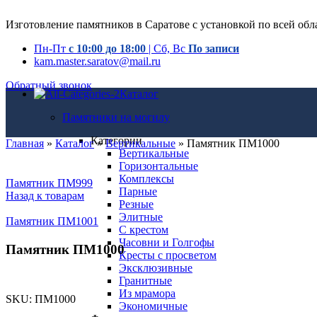
Изготовление памятников в Саратове с установкой по всей обл
Пн-Пт
с 10:00 до 18:00
| Сб, Вс
По записи
kam.master.saratov@mail.ru
Обратный звонок
Каталог
Памятники на могилу
Категории
Главная
»
Каталог
»
Вертикальные
»
Памятник ПМ1000
Вертикальные
Горизонтальные
Комплексы
Памятник ПМ999
Парные
Назад к товарам
Резные
Элитные
Памятник ПМ1001
С крестом
Часовни и Голгофы
Памятник ПМ1000
Кресты с просветом
Эксклюзивные
Гранитные
Из мрамора
SKU:
ПМ1000
Экономичные