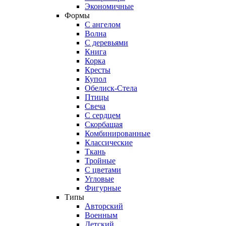
Экономичные
Формы
С ангелом
Волна
С деревьями
Книга
Корка
Кресты
Купол
Обелиск-Стела
Птицы
Свеча
С сердцем
Скорбащая
Комбинированные
Классические
Ткань
Тройные
С цветами
Угловые
Фигурные
Типы
Авторский
Военным
Детский