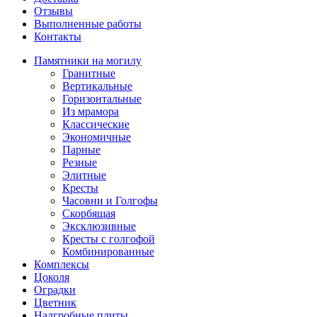
Отзывы
Выполненные работы
Контакты
Памятники на могилу
Гранитные
Вертикальные
Горизонтальные
Из мрамора
Классические
Экономичные
Парные
Резные
Элитные
Кресты
Часовни и Голгофы
Скорбящая
Эксклюзивные
Кресты с голгофой
Комбинированные
Комплексы
Цоколя
Оградки
Цветник
Надгробные плиты