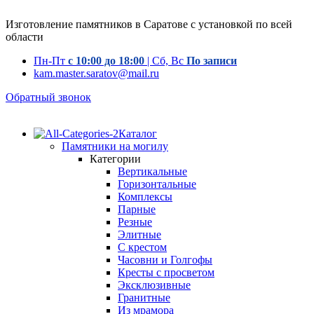
Изготовление памятников в Саратове с установкой по всей
области
Пн-Пт
с 10:00 до 18:00
| Сб, Вс
По записи
kam.master.saratov@mail.ru
Обратный звонок
Каталог
Памятники на могилу
Категории
Вертикальные
Горизонтальные
Комплексы
Парные
Резные
Элитные
С крестом
Часовни и Голгофы
Кресты с просветом
Эксклюзивные
Гранитные
Из мрамора