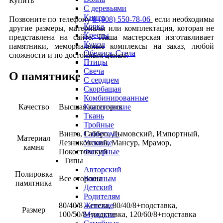
Купить
С деревьями
Книга
Позвоните по телефону
8 (908) 550-78-06
если необходимы
Корка
другие размеры, материалы или комплектация, которая не
Кресты
представлена на сайте. Наша мастерская изготавливает
Купол
памятники, мемориальные комплексы на заказ, любой
Обелиск-Стела
сложности и по достойным ценам!
Птицы
Свеча
О памятнике
С сердцем
Скорбащая
Комбинированные
Качество
Высшая категория
Классические
Ткань
Тройные
Винга, Габбро, Дымовский, Импортный,
С цветами
Материал
Лезниковский, Мансур, Мрамор,
Угловые
камня
Покостовский
Фигурные
Типы
Авторский
Полировка
Все стороны
Военным
памятника
Детский
Родителям
80/40/8 – стела, 80/40/8+подставка,
Женские
Размер
100/50/8+подставка, 120/60/8+подставка
Мужские