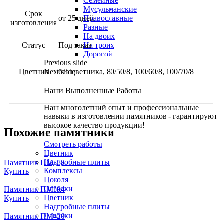
Семейные
Мусульманские
Срок
от 25 дней
Православные
изготовления
Разные
На двоих
Статус
Под заказ
На троих
Дорогой
Previous slide
Цветник
Next slide
без цветника, 80/50/8, 100/60/8, 100/70/8
Наши Выполненные Работы
Наш многолетний опыт и профессиональные
навыки в изготовлении памятников - гарантируют
высокое качество продукции!
Похожие памятники
Смотреть работы
Цветник
Надгробные плиты
Памятник ПМ358
Комплексы
Купить
Цоколя
Оградки
Памятник ПМ394
Цветник
Купить
Надгробные плиты
Лавочки
Памятник ПМ420