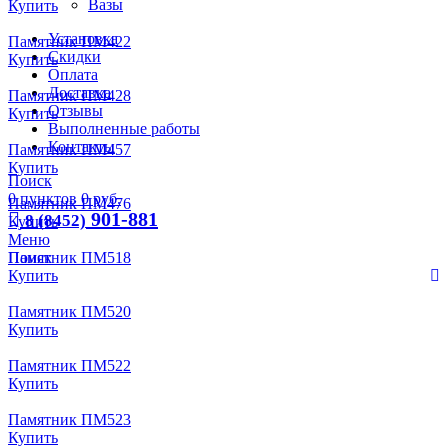
Вазы
Купить
Установка
Памятник ПМ422
Скидки
Купить
Оплата
Доставка
Памятник ПМ428
Отзывы
Купить
Выполненные работы
Контакты
Памятник ПМ457
Купить
Поиск
0
пунктов
0
руб.
Памятник ПМ476
901-881
8 (8452)
Купить
Меню
Поиск
Памятник ПМ518
Купить
Памятник ПМ520
Купить
Памятник ПМ522
Купить
Памятник ПМ523
Купить