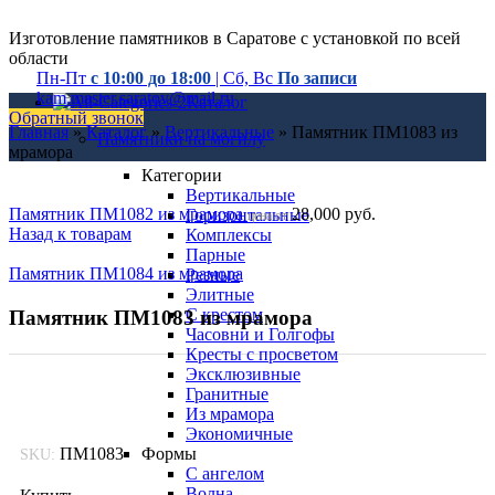
Изготовление памятников в Саратове с установкой по всей
области
Пн-Пт
с 10:00 до 18:00
| Сб, Вс
По записи
kam.master.saratov@mail.ru
Каталог
Обратный звонок
Главная
»
Каталог
»
Вертикальные
»
Памятник ПМ1083 из
Памятники на могилу
мрамора
Категории
Вертикальные
Памятник ПМ1082 из мрамора
28,000
руб.
Горизонтальные
цена от
Назад к товарам
Комплексы
Парные
Памятник ПМ1084 из мрамора
Резные
Элитные
С крестом
Памятник ПМ1083 из мрамора
Часовни и Голгофы
Кресты с просветом
Эксклюзивные
Гранитные
Из мрамора
Экономичные
ПМ1083
Формы
SKU:
С ангелом
Волна