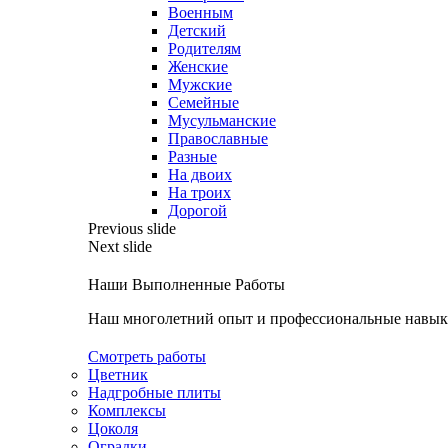
Военным
Детский
Родителям
Женские
Мужские
Семейные
Мусульманские
Православные
Разные
На двоих
На троих
Дорогой
Previous slide
Next slide
Наши Выполненные Работы
Наш многолетний опыт и профессиональные навыки
Смотреть работы
Цветник
Надгробные плиты
Комплексы
Цоколя
Оградки