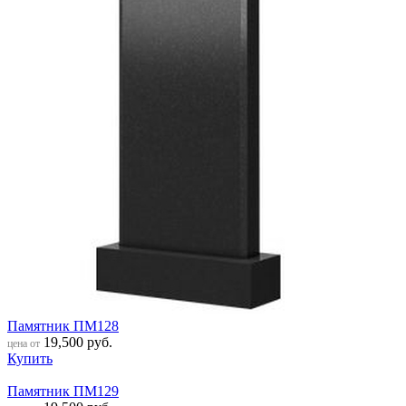
Памятник ПМ128
19,500
руб.
цена от
Купить
Памятник ПМ129