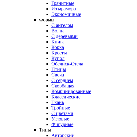
Гранитные
Из мрамора
Экономичные
Формы
С ангелом
Волна
С деревьями
Книга
Корка
Кресты
Купол
Обелиск-Стела
Птицы
Свеча
С сердцем
Скорбащая
Комбинированные
Классические
Ткань
Тройные
С цветами
Угловые
Фигурные
Типы
Авторский