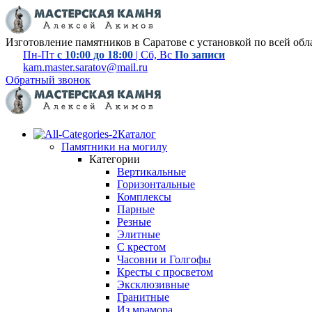
Изготовление памятников в Саратове с установкой по всей обл
Пн-Пт
с 10:00 до 18:00
| Сб, Вс
По записи
kam.master.saratov@mail.ru
Обратный звонок
Каталог
Памятники на могилу
Категории
Вертикальные
Горизонтальные
Комплексы
Парные
Резные
Элитные
С крестом
Часовни и Голгофы
Кресты с просветом
Эксклюзивные
Гранитные
Из мрамора