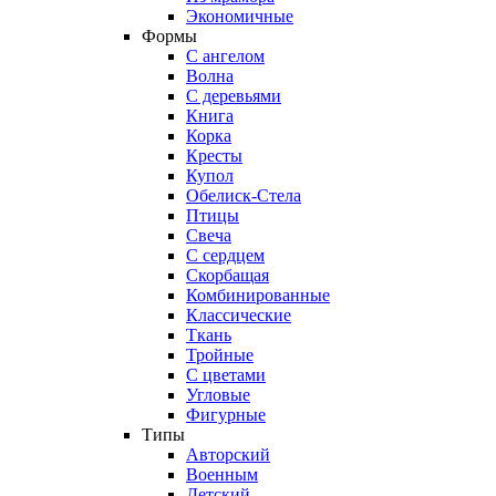
Экономичные
Формы
С ангелом
Волна
С деревьями
Книга
Корка
Кресты
Купол
Обелиск-Стела
Птицы
Свеча
С сердцем
Скорбащая
Комбинированные
Классические
Ткань
Тройные
С цветами
Угловые
Фигурные
Типы
Авторский
Военным
Детский