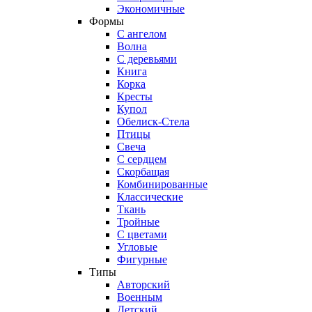
Экономичные
Формы
С ангелом
Волна
С деревьями
Книга
Корка
Кресты
Купол
Обелиск-Стела
Птицы
Свеча
С сердцем
Скорбащая
Комбинированные
Классические
Ткань
Тройные
С цветами
Угловые
Фигурные
Типы
Авторский
Военным
Детский