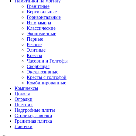
Памятники на могилу
Гранитные
Вертикальные
Горизонтальные
Из мрамора
Классические
Экономичные
Парные
Резные
Элитные
Кресты
Часовни и Голгофы
Скорбящая
Эксклюзивные
Кресты с голгофой
Комбинированные
Комплексы
Цоколя
Оградки
Цветник
Надгробные плиты
Столики, лавочки
Гранитная плитка
Лавочки