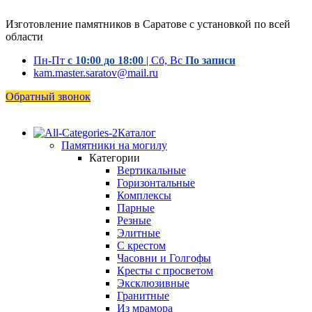
Изготовление памятников в Саратове с установкой по всей
области
Пн-Пт
с 10:00 до 18:00
| Сб, Вс
По записи
kam.master.saratov@mail.ru
Обратный звонок
Каталог
Памятники на могилу
Категории
Вертикальные
Горизонтальные
Комплексы
Парные
Резные
Элитные
С крестом
Часовни и Голгофы
Кресты с просветом
Эксклюзивные
Гранитные
Из мрамора