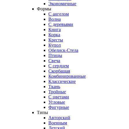
Экономичные
Формы
С ангелом
Волна
С деревьями
Книга
Корка
Кресты
Купол
Обелиск-Стела
Птицы
Свеча
С сердцем
Скорбащая
Комбинированные
Классические
Ткань
Тройные
С цветами
Угловые
Фигурные
Типы
Авторский
Военным
Детский