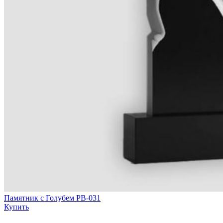
Памятник с Голубем РВ-031
Купить