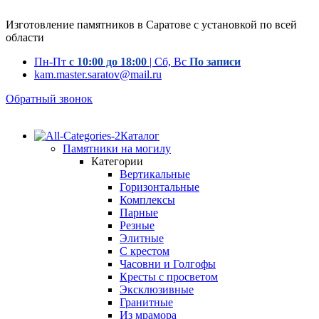
Изготовление памятников в Саратове с установкой по всей
области
Пн-Пт
с 10:00 до 18:00
| Сб, Вс
По записи
kam.master.saratov@mail.ru
Обратный звонок
Каталог
Памятники на могилу
Категории
Вертикальные
Горизонтальные
Комплексы
Парные
Резные
Элитные
С крестом
Часовни и Голгофы
Кресты с просветом
Эксклюзивные
Гранитные
Из мрамора