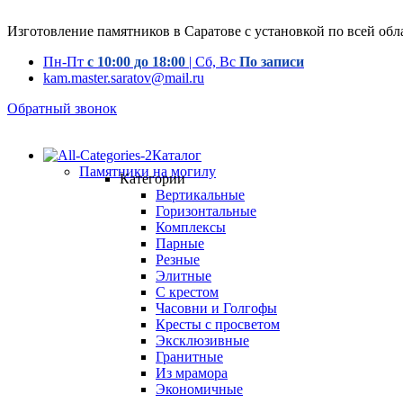
Изготовление памятников в Саратове с установкой по всей обл
Пн-Пт
с 10:00 до 18:00
| Сб, Вс
По записи
kam.master.saratov@mail.ru
Обратный звонок
Каталог
Памятники на могилу
Категории
Вертикальные
Горизонтальные
Комплексы
Парные
Резные
Элитные
С крестом
Часовни и Голгофы
Кресты с просветом
Эксклюзивные
Гранитные
Из мрамора
Экономичные