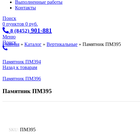
Выполненные работы
Контакты
Поиск
0
пунктов
0
руб.
901-881
8 (8452)
Меню
Поиск
Главная
»
Каталог
»
Вертикальные
»
Памятник ПМ395
Памятник ПМ394
Назад к товарам
Памятник ПМ396
Памятник ПМ395
ПМ395
SKU: