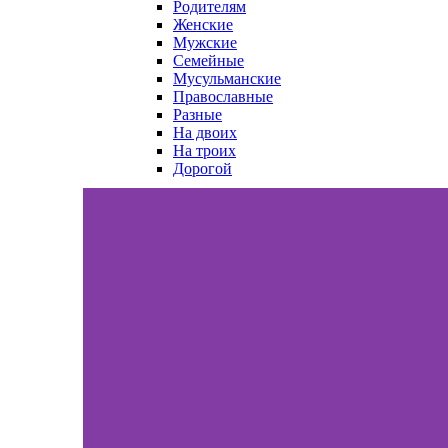
Родителям
Женские
Мужские
Семейные
Мусульманские
Православные
Разные
На двоих
На троих
Дорогой