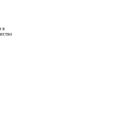
и в
чество