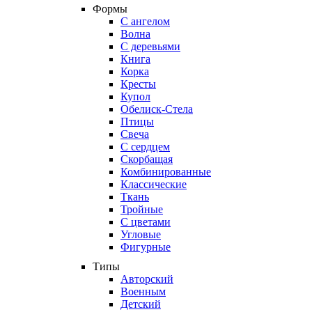
Формы
С ангелом
Волна
С деревьями
Книга
Корка
Кресты
Купол
Обелиск-Стела
Птицы
Свеча
С сердцем
Скорбащая
Комбинированные
Классические
Ткань
Тройные
С цветами
Угловые
Фигурные
Типы
Авторский
Военным
Детский