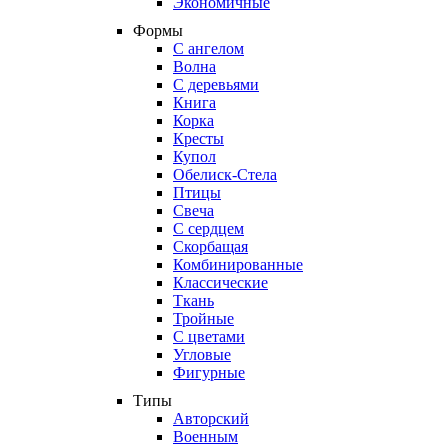
Экономичные
Формы
С ангелом
Волна
С деревьями
Книга
Корка
Кресты
Купол
Обелиск-Стела
Птицы
Свеча
С сердцем
Скорбащая
Комбинированные
Классические
Ткань
Тройные
С цветами
Угловые
Фигурные
Типы
Авторский
Военным