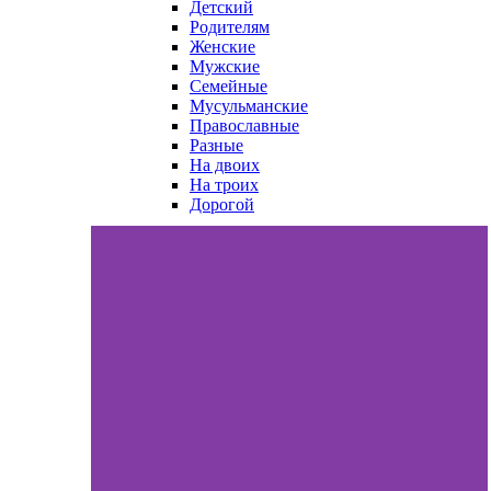
Детский
Родителям
Женские
Мужские
Семейные
Мусульманские
Православные
Разные
На двоих
На троих
Дорогой