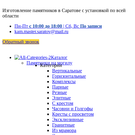
Изготовление памятников в Саратове с установкой по всей
области
Пн-Пт
с 10:00 до 18:00
| Сб, Вс
По записи
kam.master.saratov@mail.ru
Обратный звонок
Каталог
Памятники на могилу
Категории
Вертикальные
Горизонтальные
Комплексы
Парные
Резные
Элитные
С крестом
Часовни и Голгофы
Кресты с просветом
Эксклюзивные
Гранитные
Из мрамора