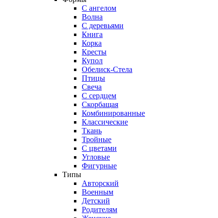
С ангелом
Волна
С деревьями
Книга
Корка
Кресты
Купол
Обелиск-Стела
Птицы
Свеча
С сердцем
Скорбащая
Комбинированные
Классические
Ткань
Тройные
С цветами
Угловые
Фигурные
Типы
Авторский
Военным
Детский
Родителям