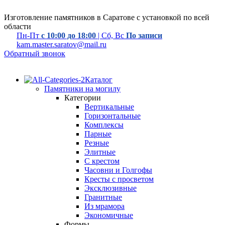
Изготовление памятников в Саратове с установкой по всей
области
Пн-Пт
с 10:00 до 18:00
| Сб, Вс
По записи
kam.master.saratov@mail.ru
Обратный звонок
Каталог
Памятники на могилу
Категории
Вертикальные
Горизонтальные
Комплексы
Парные
Резные
Элитные
С крестом
Часовни и Голгофы
Кресты с просветом
Эксклюзивные
Гранитные
Из мрамора
Экономичные
Формы