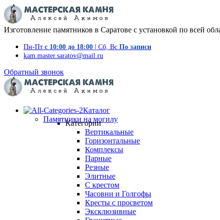
Изготовление памятников в Саратове с установкой по всей обл
Пн-Пт
с 10:00 до 18:00
| Сб, Вс
По записи
kam.master.saratov@mail.ru
Обратный звонок
Каталог
Памятники на могилу
Категории
Вертикальные
Горизонтальные
Комплексы
Парные
Резные
Элитные
С крестом
Часовни и Голгофы
Кресты с просветом
Эксклюзивные