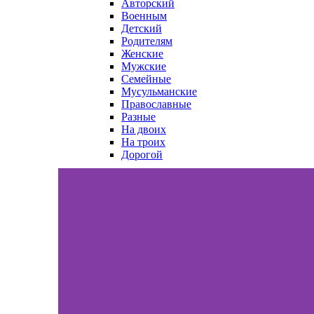
Авторский
Военным
Детский
Родителям
Женские
Мужские
Семейные
Мусульманские
Православные
Разные
На двоих
На троих
Дорогой