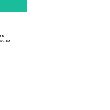
и в
чество