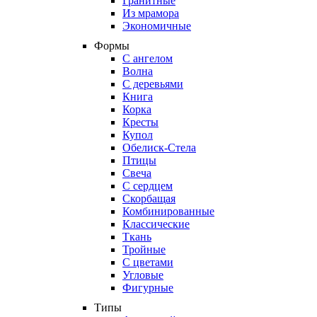
Гранитные
Из мрамора
Экономичные
Формы
С ангелом
Волна
С деревьями
Книга
Корка
Кресты
Купол
Обелиск-Стела
Птицы
Свеча
С сердцем
Скорбащая
Комбинированные
Классические
Ткань
Тройные
С цветами
Угловые
Фигурные
Типы