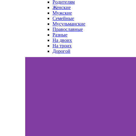
Родителям
Женские
Мужские
Семейные
Мусульманские
Православные
Разные
На двоих
На троих
Дорогой