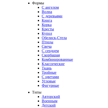
Формы
С ангелом
Волна
С деревьями
Книга
Корка
Кресты
Купол
Обелиск-Стела
Птицы
Свеча
С сердцем
Скорбащая
Комбинированные
Классические
Ткань
Тройные
С цветами
Угловые
Фигурные
Типы
Авторский
Военным
Детский