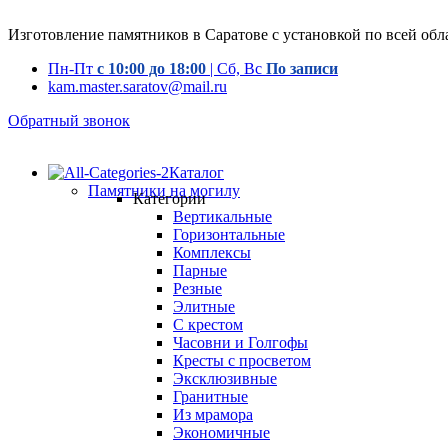
Изготовление памятников в Саратове с установкой по всей обл
Пн-Пт
с 10:00 до 18:00
| Сб, Вс
По записи
kam.master.saratov@mail.ru
Обратный звонок
Каталог
Памятники на могилу
Категории
Вертикальные
Горизонтальные
Комплексы
Парные
Резные
Элитные
С крестом
Часовни и Голгофы
Кресты с просветом
Эксклюзивные
Гранитные
Из мрамора
Экономичные