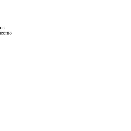
и в
чество