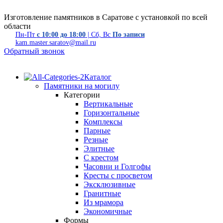
Изготовление памятников в Саратове с установкой по всей
области
Пн-Пт
с 10:00 до 18:00
| Сб, Вс
По записи
kam.master.saratov@mail.ru
Обратный звонок
Каталог
Памятники на могилу
Категории
Вертикальные
Горизонтальные
Комплексы
Парные
Резные
Элитные
С крестом
Часовни и Голгофы
Кресты с просветом
Эксклюзивные
Гранитные
Из мрамора
Экономичные
Формы