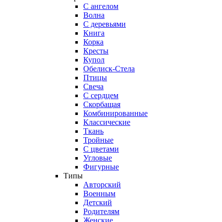
С ангелом
Волна
С деревьями
Книга
Корка
Кресты
Купол
Обелиск-Стела
Птицы
Свеча
С сердцем
Скорбащая
Комбинированные
Классические
Ткань
Тройные
С цветами
Угловые
Фигурные
Типы
Авторский
Военным
Детский
Родителям
Женские