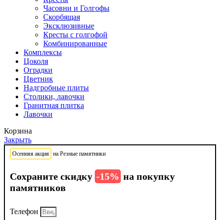
Часовни и Голгофы
Скорбящая
Эксклюзивные
Кресты с голгофой
Комбинированные
Комплексы
Цоколя
Оградки
Цветник
Надгробные плиты
Столики, лавочки
Гранитная плитка
Лавочки
Корзина
Закрыть
Осенняя акция
на Резные памятники
Сохраните скидку
-15%
на покупку
памятников
Телефон