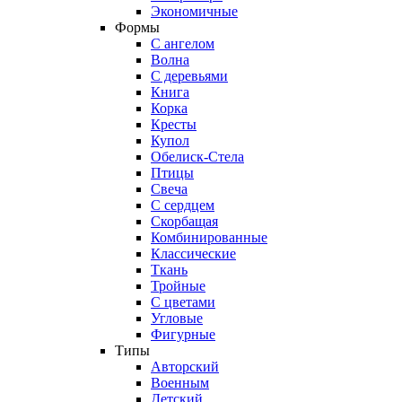
Экономичные
Формы
С ангелом
Волна
С деревьями
Книга
Корка
Кресты
Купол
Обелиск-Стела
Птицы
Свеча
С сердцем
Скорбащая
Комбинированные
Классические
Ткань
Тройные
С цветами
Угловые
Фигурные
Типы
Авторский
Военным
Детский