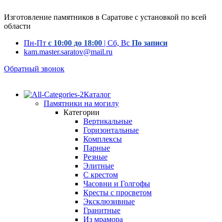
Изготовление памятников в Саратове с установкой по всей
области
Пн-Пт
с 10:00 до 18:00
| Сб, Вс
По записи
kam.master.saratov@mail.ru
Обратный звонок
Каталог
Памятники на могилу
Категории
Вертикальные
Горизонтальные
Комплексы
Парные
Резные
Элитные
С крестом
Часовни и Голгофы
Кресты с просветом
Эксклюзивные
Гранитные
Из мрамора