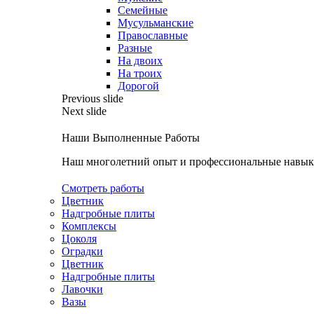
Семейные
Мусульманские
Православные
Разные
На двоих
На троих
Дорогой
Previous slide
Next slide
Наши Выполненные Работы
Наш многолетний опыт и профессиональные навыки
Смотреть работы
Цветник
Надгробные плиты
Комплексы
Цоколя
Оградки
Цветник
Надгробные плиты
Лавочки
Вазы