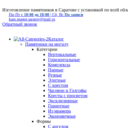
Изготовление памятников в Саратове с установкой по всей обл
Пн-Пт
с 10:00 до 18:00
| Сб, Вс
По записи
kam.master.saratov@mail.ru
Обратный звонок
Каталог
Памятники на могилу
Категории
Вертикальные
Горизонтальные
Комплексы
Парные
Резные
Элитные
С крестом
Часовни и Голгофы
Кресты с просветом
Эксклюзивные
Гранитные
Из мрамора
Экономичные
Формы
С ангелом