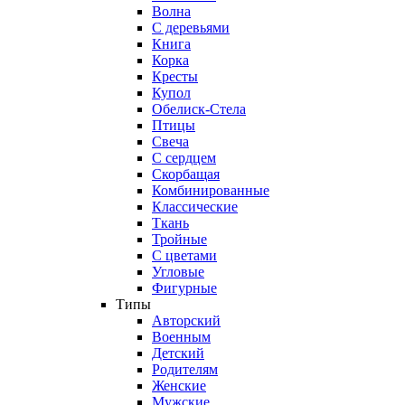
Волна
С деревьями
Книга
Корка
Кресты
Купол
Обелиск-Стела
Птицы
Свеча
С сердцем
Скорбащая
Комбинированные
Классические
Ткань
Тройные
С цветами
Угловые
Фигурные
Типы
Авторский
Военным
Детский
Родителям
Женские
Мужские