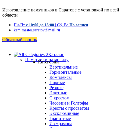
Изготовление памятников в Саратове с установкой по всей
области
Пн-Пт
с 10:00 до 18:00
| Сб, Вс
По записи
kam.master.saratov@mail.ru
Обратный звонок
Каталог
Памятники на могилу
Категории
Вертикальные
Горизонтальные
Комплексы
Парные
Резные
Элитные
С крестом
Часовни и Голгофы
Кресты с просветом
Эксклюзивные
Гранитные
Из мрамора