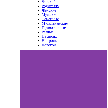
Детский
Родителям
Женские
Мужские
Семейные
Мусульманские
Православные
Разные
На двоих
На троих
Дорогой