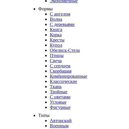
Экономичные
Формы
С ангелом
Волна
С деревьями
Книга
Корка
Кресты
Купол
Обелиск-Стела
Птицы
Свеча
С сердцем
Скорбащая
Комбинированные
Классические
Ткань
Тройные
С цветами
Угловые
Фигурные
Типы
Авторский
Военным