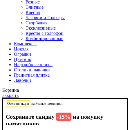
Резные
Элитные
Кресты
Часовни и Голгофы
Скорбящая
Эксклюзивные
Кресты с голгофой
Комбинированные
Комплексы
Цоколя
Оградки
Цветник
Надгробные плиты
Столики, лавочки
Гранитная плитка
Лавочки
Корзина
Закрыть
Осенняя акция
на Резные памятники
Сохраните скидку
-15%
на покупку
памятников