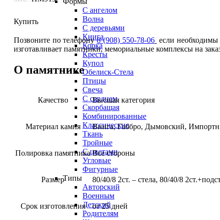
Формы
С ангелом
Волна
Купить
С деревьями
Книга
Позвоните по телефону
8 (908) 550-78-06
если необходимы д
Корка
изготавливает памятники, мемориальные комплексы на зака
Кресты
Купол
О памятнике
Обелиск-Стела
Птицы
Свеча
С сердцем
Качество
Высшая категория
Скорбащая
Комбинированные
Классические
Материал камня
Винга, Габбро, Дымовский, Импортн
Ткань
Тройные
С цветами
Полировка памятника
Все стороны
Угловые
Фигурные
Типы
Размер
80/40/8 2ст. – стела, 80/40/8 2ст.+под
Авторский
Военным
Детский
Срок изготовления
от 25 дней
Родителям