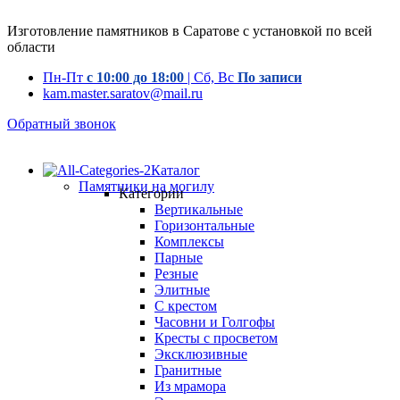
Изготовление памятников в Саратове с установкой по всей
области
Пн-Пт
с 10:00 до 18:00
| Сб, Вс
По записи
kam.master.saratov@mail.ru
Обратный звонок
Каталог
Памятники на могилу
Категории
Вертикальные
Горизонтальные
Комплексы
Парные
Резные
Элитные
С крестом
Часовни и Голгофы
Кресты с просветом
Эксклюзивные
Гранитные
Из мрамора