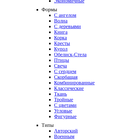
Экономичные
Формы
С ангелом
Волна
С деревьями
Книга
Корка
Кресты
Купол
Обелиск-Стела
Птицы
Свеча
С сердцем
Скорбащая
Комбинированные
Классические
Ткань
Тройные
С цветами
Угловые
Фигурные
Типы
Авторский
Военным