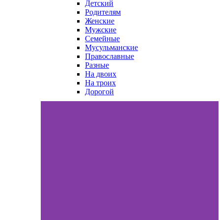
Детский
Родителям
Женские
Мужские
Семейные
Мусульманские
Православные
Разные
На двоих
На троих
Дорогой