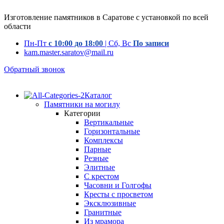
Изготовление памятников в Саратове с установкой по всей
области
Пн-Пт
с 10:00 до 18:00
| Сб, Вс
По записи
kam.master.saratov@mail.ru
Обратный звонок
Каталог
Памятники на могилу
Категории
Вертикальные
Горизонтальные
Комплексы
Парные
Резные
Элитные
С крестом
Часовни и Голгофы
Кресты с просветом
Эксклюзивные
Гранитные
Из мрамора