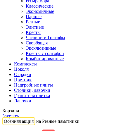
Из мрамора
Классические
Экономичные
Парные
Резные
Элитные
Кресты
Часовни и Голгофы
Скорбящая
Эксклюзивные
Кресты с голгофой
Комбинированные
Комплексы
Цоколя
Оградки
Цветник
Надгробные плиты
Столики, лавочки
Гранитная плитка
Лавочки
Корзина
Закрыть
Осенняя акция
на Резные памятники