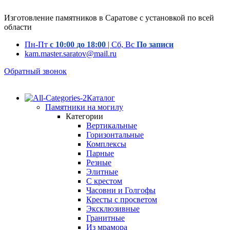
Изготовление памятников в Саратове с установкой по всей
области
Пн-Пт
с 10:00 до 18:00
| Сб, Вс
По записи
kam.master.saratov@mail.ru
Обратный звонок
Каталог
Памятники на могилу
Категории
Вертикальные
Горизонтальные
Комплексы
Парные
Резные
Элитные
С крестом
Часовни и Голгофы
Кресты с просветом
Эксклюзивные
Гранитные
Из мрамора