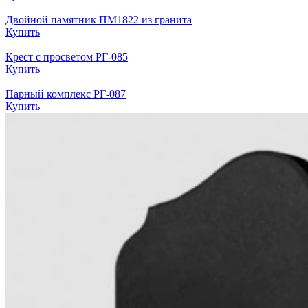
Двойной памятник ПМ1822 из гранита
Купить
Крест с просветом РГ-085
Купить
Парный комплекс РГ-087
Купить