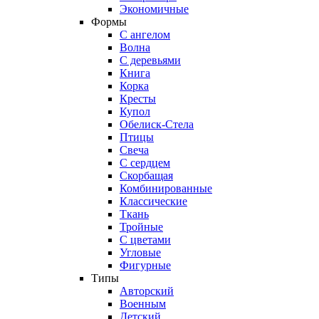
Экономичные
Формы
С ангелом
Волна
С деревьями
Книга
Корка
Кресты
Купол
Обелиск-Стела
Птицы
Свеча
С сердцем
Скорбащая
Комбинированные
Классические
Ткань
Тройные
С цветами
Угловые
Фигурные
Типы
Авторский
Военным
Детский