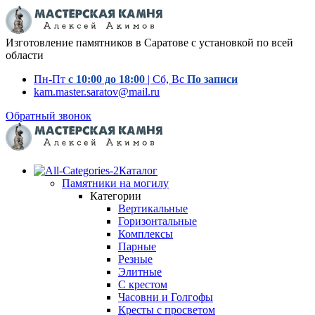
Изготовление памятников в Саратове с установкой по всей
области
Пн-Пт
с 10:00 до 18:00
| Сб, Вс
По записи
kam.master.saratov@mail.ru
Обратный звонок
Каталог
Памятники на могилу
Категории
Вертикальные
Горизонтальные
Комплексы
Парные
Резные
Элитные
С крестом
Часовни и Голгофы
Кресты с просветом