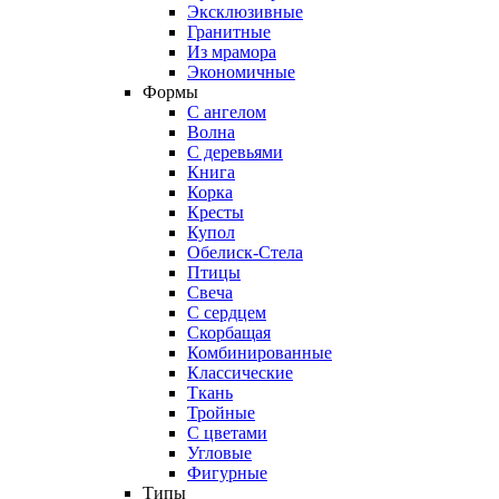
Эксклюзивные
Гранитные
Из мрамора
Экономичные
Формы
С ангелом
Волна
С деревьями
Книга
Корка
Кресты
Купол
Обелиск-Стела
Птицы
Свеча
С сердцем
Скорбащая
Комбинированные
Классические
Ткань
Тройные
С цветами
Угловые
Фигурные
Типы