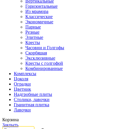
Вертикальные
Горизонтальные
Из мрамора
Классические
Экономичные
Парные
Резные
Элитные
Кресты
Часовни и Голгофы
Скорбящая
Эксклюзивные
Кресты с голгофой
Комбинированные
Комплексы
Цоколя
Оградки
Цветник
Надгробные плиты
Столики, лавочки
Гранитная плитка
Лавочки
Корзина
Закрыть