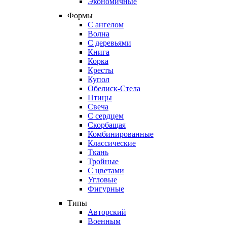
Экономичные
Формы
С ангелом
Волна
С деревьями
Книга
Корка
Кресты
Купол
Обелиск-Стела
Птицы
Свеча
С сердцем
Скорбащая
Комбинированные
Классические
Ткань
Тройные
С цветами
Угловые
Фигурные
Типы
Авторский
Военным