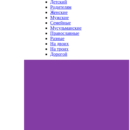
Детский
Родителям
Женские
Мужские
Семейные
Мусульманские
Православные
Разные
На двоих
На троих
Дорогой