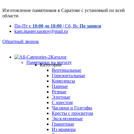
Изготовление памятников в Саратове с установкой по всей
области
Пн-Пт
с 10:00 до 18:00
| Сб, Вс
По записи
kam.master.saratov@mail.ru
Обратный звонок
Каталог
Памятники на могилу
Категории
Вертикальные
Горизонтальные
Комплексы
Парные
Резные
Элитные
С крестом
Часовни и Голгофы
Кресты с просветом
Эксклюзивные
Гранитные
Из мрамора