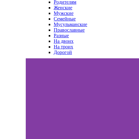
Родителям
Женские
Мужские
Семейные
Мусульманские
Православные
Разные
На двоих
На троих
Дорогой