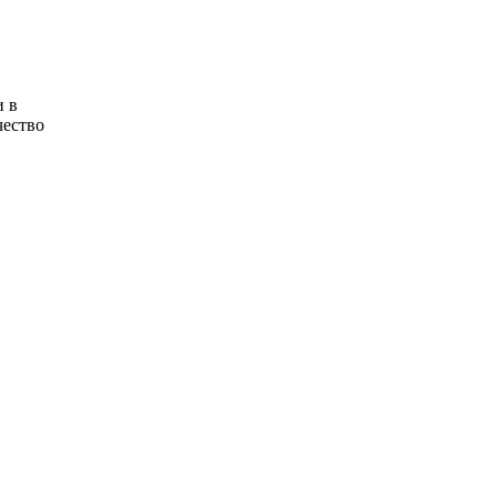
и в
чество