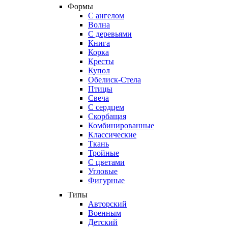
Формы
С ангелом
Волна
С деревьями
Книга
Корка
Кресты
Купол
Обелиск-Стела
Птицы
Свеча
С сердцем
Скорбащая
Комбинированные
Классические
Ткань
Тройные
С цветами
Угловые
Фигурные
Типы
Авторский
Военным
Детский