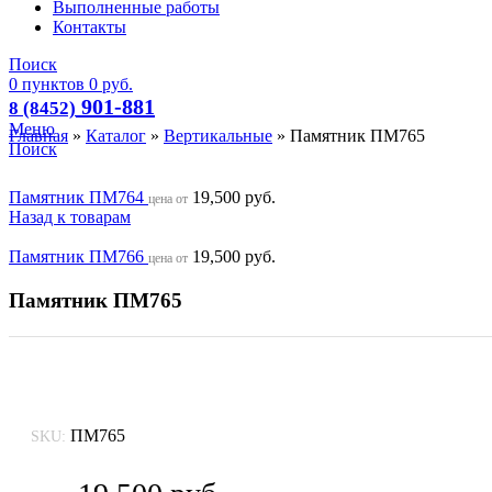
Выполненные работы
Контакты
Поиск
0
пунктов
0
руб.
901-881
8 (8452)
Меню
Главная
»
Каталог
»
Вертикальные
»
Памятник ПМ765
Поиск
Памятник ПМ764
19,500
руб.
цена от
Назад к товарам
Памятник ПМ766
19,500
руб.
цена от
Памятник ПМ765
ПМ765
SKU: