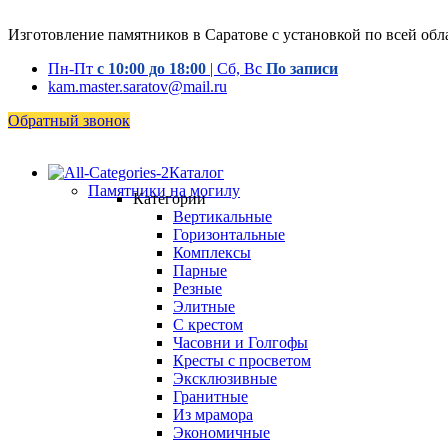
Изготовление памятников в Саратове с установкой по всей обл
Пн-Пт
с 10:00 до 18:00
| Сб, Вс
По записи
kam.master.saratov@mail.ru
Обратный звонок
Каталог
Памятники на могилу
Категории
Вертикальные
Горизонтальные
Комплексы
Парные
Резные
Элитные
С крестом
Часовни и Голгофы
Кресты с просветом
Эксклюзивные
Гранитные
Из мрамора
Экономичные