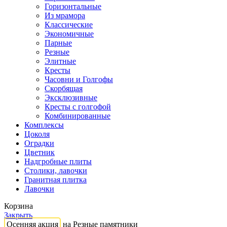
Горизонтальные
Из мрамора
Классические
Экономичные
Парные
Резные
Элитные
Кресты
Часовни и Голгофы
Скорбящая
Эксклюзивные
Кресты с голгофой
Комбинированные
Комплексы
Цоколя
Оградки
Цветник
Надгробные плиты
Столики, лавочки
Гранитная плитка
Лавочки
Корзина
Закрыть
Осенняя акция
на Резные памятники