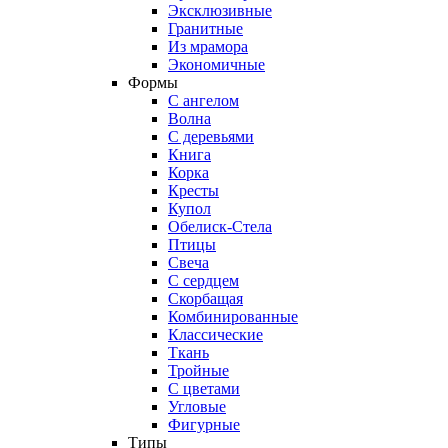
Эксклюзивные
Гранитные
Из мрамора
Экономичные
Формы
С ангелом
Волна
С деревьями
Книга
Корка
Кресты
Купол
Обелиск-Стела
Птицы
Свеча
С сердцем
Скорбащая
Комбинированные
Классические
Ткань
Тройные
С цветами
Угловые
Фигурные
Типы