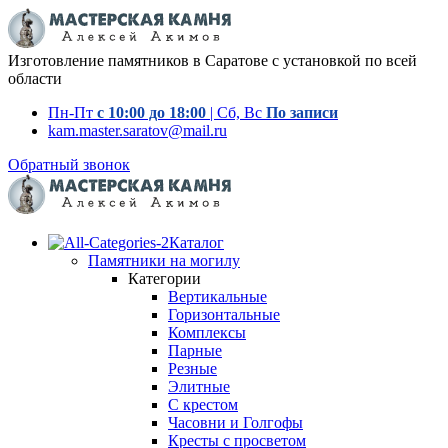
Изготовление памятников в Саратове с установкой по всей
области
Пн-Пт
с 10:00 до 18:00
| Сб, Вс
По записи
kam.master.saratov@mail.ru
Обратный звонок
Каталог
Памятники на могилу
Категории
Вертикальные
Горизонтальные
Комплексы
Парные
Резные
Элитные
С крестом
Часовни и Голгофы
Кресты с просветом