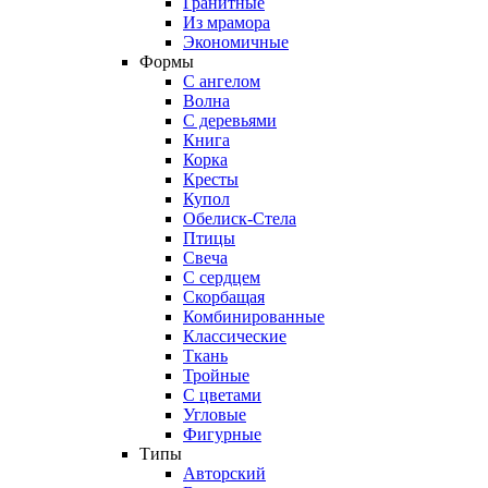
Гранитные
Из мрамора
Экономичные
Формы
С ангелом
Волна
С деревьями
Книга
Корка
Кресты
Купол
Обелиск-Стела
Птицы
Свеча
С сердцем
Скорбащая
Комбинированные
Классические
Ткань
Тройные
С цветами
Угловые
Фигурные
Типы
Авторский