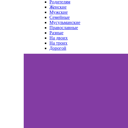
Родителям
Женские
Мужские
Семейные
Мусульманские
Православные
Разные
На двоих
На троих
Дорогой