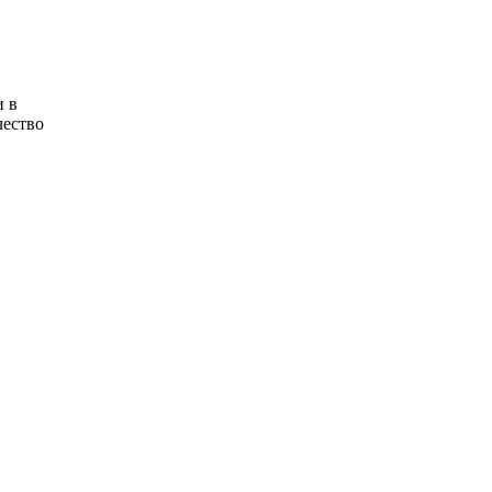
и в
чество