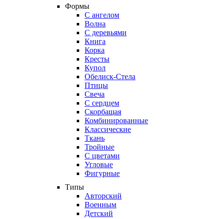
Формы
С ангелом
Волна
С деревьями
Книга
Корка
Кресты
Купол
Обелиск-Стела
Птицы
Свеча
С сердцем
Скорбащая
Комбинированные
Классические
Ткань
Тройные
С цветами
Угловые
Фигурные
Типы
Авторский
Военным
Детский