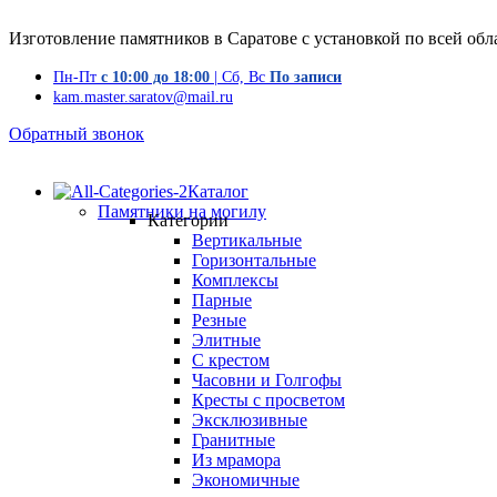
Изготовление памятников в Саратове с установкой по всей обл
Пн-Пт
с 10:00 до 18:00
| Сб, Вс
По записи
kam.master.saratov@mail.ru
Обратный звонок
Каталог
Памятники на могилу
Категории
Вертикальные
Горизонтальные
Комплексы
Парные
Резные
Элитные
С крестом
Часовни и Голгофы
Кресты с просветом
Эксклюзивные
Гранитные
Из мрамора
Экономичные