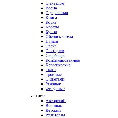
С ангелом
Волна
С деревьями
Книга
Корка
Кресты
Купол
Обелиск-Стела
Птицы
Свеча
С сердцем
Скорбащая
Комбинированные
Классические
Ткань
Тройные
С цветами
Угловые
Фигурные
Типы
Авторский
Военным
Детский
Родителям