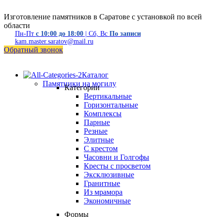
Изготовление памятников в Саратове с установкой по всей
области
Пн-Пт
с 10:00 до 18:00
| Сб, Вс
По записи
kam.master.saratov@mail.ru
Обратный звонок
Каталог
Памятники на могилу
Категории
Вертикальные
Горизонтальные
Комплексы
Парные
Резные
Элитные
С крестом
Часовни и Голгофы
Кресты с просветом
Эксклюзивные
Гранитные
Из мрамора
Экономичные
Формы