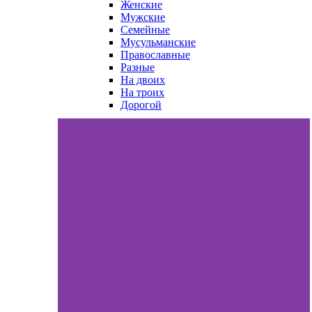
Женские
Мужские
Семейные
Мусульманские
Православные
Разные
На двоих
На троих
Дорогой