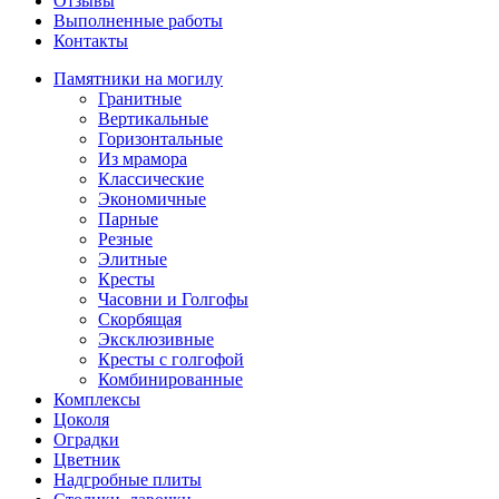
Отзывы
Выполненные работы
Контакты
Памятники на могилу
Гранитные
Вертикальные
Горизонтальные
Из мрамора
Классические
Экономичные
Парные
Резные
Элитные
Кресты
Часовни и Голгофы
Скорбящая
Эксклюзивные
Кресты с голгофой
Комбинированные
Комплексы
Цоколя
Оградки
Цветник
Надгробные плиты