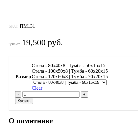
ПМ131
SKU:
19,500
руб.
цена от
Стела - 80х40х8 | Тумба - 50х15х15
Стела - 100х50х8 | Тумба - 60х20х15
Размер
Стела - 120х60х8 | Тумба - 70х20х15
Clear
Памятник
ПМ131
Купить
quantity
О памятнике