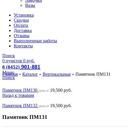
Лавочки
Вазы
Установка
Скидки
Оплата
Доставка
Отзывы
Выполненные работы
Контакты
Поиск
0
пунктов
0
руб.
901-881
8 (8452)
Меню
Главная
»
Каталог
»
Вертикальные
»
Памятник ПМ131
Поиск
Памятник ПМ130
19,500
руб.
цена от
Назад к товарам
Памятник ПМ132
19,500
руб.
цена от
Памятник ПМ131