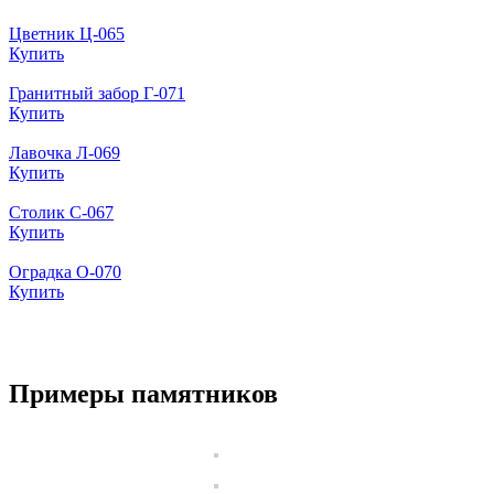
Цветник Ц-065
Купить
Гранитный забор Г-071
Купить
Лавочка Л-069
Купить
Столик С-067
Купить
Оградка О-070
Купить
Примеры памятников