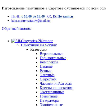
Изготовление памятников в Саратове с установкой по всей обл
Пн-Пт
с 10:00 до 18:00
| Сб, Вс
По записи
kam.master.saratov@mail.ru
Обратный звонок
Каталог
Памятники на могилу
Категории
Вертикальные
Горизонтальные
Комплексы
Парные
Резные
Элитные
С крестом
Часовни и Голгофы
Кресты с просветом
Эксклюзивные
Гранитные
Из мрамора
Экономичные