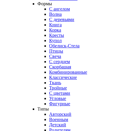
Формы
С ангелом
Волна
С деревьями
Книга
Корка
Кресты
Купол
Обелиск-Стела
Птицы
Свеча
С сердцем
Скорбащая
Комбинированные
Классические
Ткань
Тройные
С цветами
Угловые
Фигурные
Типы
Авторский
Военным
Детский
Родителям