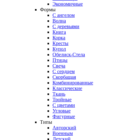
Экономичные
Формы
С ангелом
Волна
С деревьями
Книга
Корка
Кресты
Купол
Обелиск-Стела
Птицы
Свеча
С сердцем
Скорбащая
Комбинированные
Классические
Ткань
Тройные
С цветами
Угловые
Фигурные
Типы
Авторский
Военным
Детский