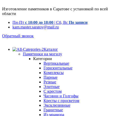
Изготовление памятников в Саратове с установкой по всей
области
Пн-Пт
с 10:00 до 18:00
| Сб, Вс
По записи
kam.master.saratov@mail.ru
Обратный звонок
Каталог
Памятники на могилу
Категории
Вертикальные
Горизонтальные
Комплексы
Парные
Резные
Элитные
С крестом
Часовни и Голгофы
Кресты с просветом
Эксклюзивные
Гранитные
Из мрамора