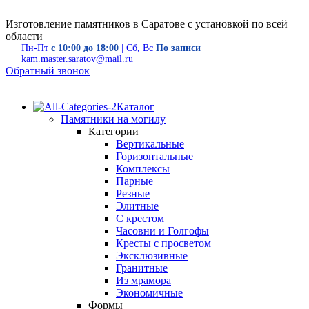
Изготовление памятников в Саратове с установкой по всей
области
Пн-Пт
с 10:00 до 18:00
| Сб, Вс
По записи
kam.master.saratov@mail.ru
Обратный звонок
Каталог
Памятники на могилу
Категории
Вертикальные
Горизонтальные
Комплексы
Парные
Резные
Элитные
С крестом
Часовни и Голгофы
Кресты с просветом
Эксклюзивные
Гранитные
Из мрамора
Экономичные
Формы