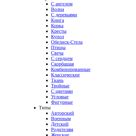
С ангелом
Волна
С деревьями
Книга
Корка
Кресты
Купол
Обелиск-Стела
Птицы
Свеча
С сердцем
Скорбащая
Комбинированные
Классические
Ткань
Тройные
С цветами
Угловые
Фигурные
Типы
Авторский
Военным
Детский
Родителям
Женские