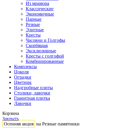
Из мрамора
Классические
Экономичные
Парные
Резные
Элитные
Кресты
Часовни и Голгофы
Скорбящая
Эксклюзивные
Кресты с голгофой
Комбинированные
Комплексы
Цоколя
Оградки
Цветник
Надгробные плиты
Столики, лавочки
Гранитная плитка
Лавочки
Корзина
Закрыть
Осенняя акция
на Резные памятники