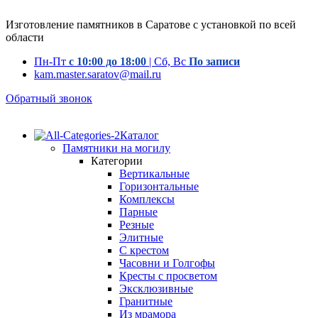
Изготовление памятников в Саратове с установкой по всей
области
Пн-Пт
с 10:00 до 18:00
| Сб, Вс
По записи
kam.master.saratov@mail.ru
Обратный звонок
Каталог
Памятники на могилу
Категории
Вертикальные
Горизонтальные
Комплексы
Парные
Резные
Элитные
С крестом
Часовни и Голгофы
Кресты с просветом
Эксклюзивные
Гранитные
Из мрамора