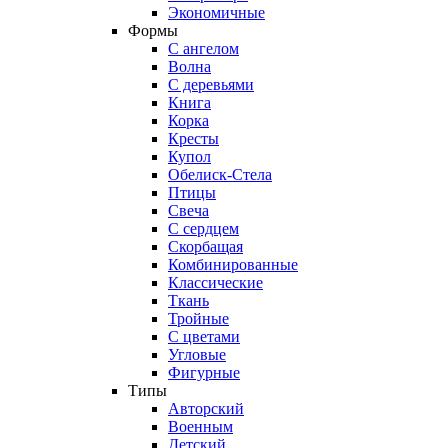
Экономичные
Формы
С ангелом
Волна
С деревьями
Книга
Корка
Кресты
Купол
Обелиск-Стела
Птицы
Свеча
С сердцем
Скорбащая
Комбинированные
Классические
Ткань
Тройные
С цветами
Угловые
Фигурные
Типы
Авторский
Военным
Детский