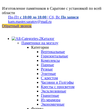
Изготовление памятников в Саратове с установкой по всей
области
Пн-Пт
с 10:00 до 18:00
| Сб, Вс
По записи
kam.master.saratov@mail.ru
Обратный звонок
Каталог
Памятники на могилу
Категории
Вертикальные
Горизонтальные
Комплексы
Парные
Резные
Элитные
С крестом
Часовни и Голгофы
Кресты с просветом
Эксклюзивные
Гранитные
Из мрамора
Экономичные
Формы