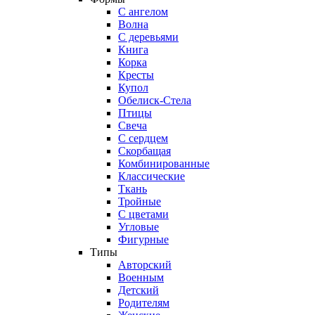
С ангелом
Волна
С деревьями
Книга
Корка
Кресты
Купол
Обелиск-Стела
Птицы
Свеча
С сердцем
Скорбащая
Комбинированные
Классические
Ткань
Тройные
С цветами
Угловые
Фигурные
Типы
Авторский
Военным
Детский
Родителям