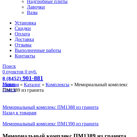
Надгробные плиты
Лавочки
Вазы
Установка
Скидки
Оплата
Доставка
Отзывы
Выполненные работы
Контакты
Поиск
0
пунктов
0
руб.
901-881
8 (8452)
Меню
Главная
»
Каталог
»
Комплексы
»
Мемориальный комплекс
Поиск
ПМ1389 из гранита
Мемориальный комплекс ПМ1388 из гранита
Назад к товарам
Мемориальный комплекс ПМ1390 из гранита
Мемориальный комплекс ПМ1389 из гранита