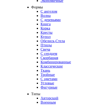
Экономичные
Формы
С ангелом
Волна
С деревьями
Книга
Корка
Кресты
Купол
Обелиск-Стела
Птицы
Свеча
С сердцем
Скорбащая
Комбинированные
Классические
Ткань
Тройные
С цветами
Угловые
Фигурные
Типы
Авторский
Военным