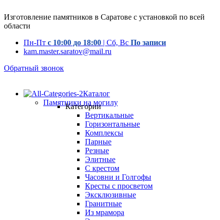
Изготовление памятников в Саратове с установкой по всей
области
Пн-Пт
с 10:00 до 18:00
| Сб, Вс
По записи
kam.master.saratov@mail.ru
Обратный звонок
Каталог
Памятники на могилу
Категории
Вертикальные
Горизонтальные
Комплексы
Парные
Резные
Элитные
С крестом
Часовни и Голгофы
Кресты с просветом
Эксклюзивные
Гранитные
Из мрамора