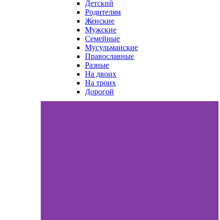
Детский
Родителям
Женские
Мужские
Семейные
Мусульманские
Православные
Разные
На двоих
На троих
Дорогой